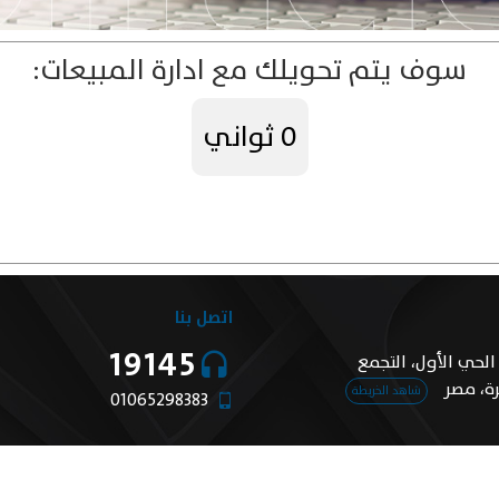
سوف يتم تحويلك مع ادارة المبيعات:
0
ثواني
اتصل بنا
19145
بي، الحي الأول، التجمع
رة، مصر
شاهد الخريطة
01065298383