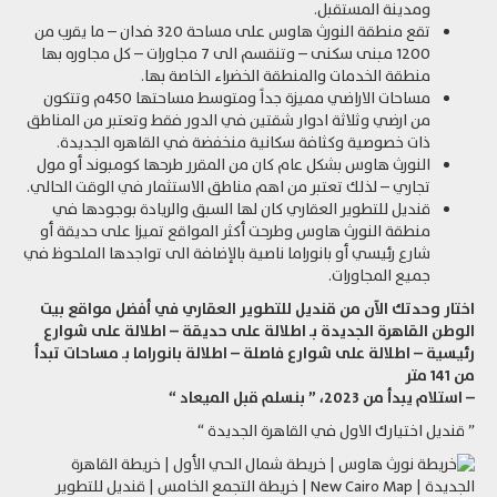
ومدينة المستقبل.
تقع منطقة النورث هاوس على مساحة 320 فدان – ما يقرب من
1200 مبنى سكنى – وتنقسم الى 7 مجاورات – كل مجاوره بها
منطقة الخدمات والمنطقة الخضراء الخاصة بها.
مساحات الاراضي مميزة جداً ومتوسط مساحتها 450م وتتكون
من ارضي وثلاثة ادوار شقتين في الدور فقط وتعتبر من المناطق
ذات خصوصية وكثافة سكانية منخفضة في القاهره الجديدة.
النورث هاوس بشكل عام كان من المقرر طرحها كومبوند أو مول
تجاري – لذلك تعتبر من اهم مناطق الاستثمار في الوقت الحالي.
قنديل للتطوير العقاري كان لها السبق والريادة بوجودها في
منطقة النورث هاوس وطرحت أكثر المواقع تميزا على حديقة أو
شارع رئيسي أو بانوراما ناصية بالإضافة الى تواجدها الملحوظ في
جميع المجاورات.
اختار وحدتك الآن من قنديل للتطوير العقاري في أفضل مواقع بيت
الوطن القاهرة الجديدة بـ اطلالة على حديقة – اطلالة على شوارع
رئيسية – اطلالة على شوارع فاصلة – اطلالة بانوراما بـ مساحات تبدأ
من 141 متر
– استلام يبدأ من 2023، ” بنسلم قبل الميعاد “
” قنديل اختيارك الاول في القاهرة الجديدة “