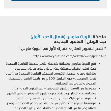
منطقة
النورث هاوس (شمال الحي الأول)
بيت الوطن | القاهرة الجديدة
”
قنديل للتطوير العقاري اختيارك الأول في النورث هاوس
“
https://www.youtube.com/watch?v=sqsjxIDo48c
تقع النورث هاوس بمنطقة شديدة التميز بمدينة القاهرة الجديدة
حيث تعتبر امتداد لمنطقة بيت الوطن، على طريق السويس
مباشرة وهي المدخل الرئيسي لمنطقه القاهرة الجديدة من اتجاه
طريق السويس – حرم الطريق 200م من ناحية الشمال لتسهيل
الدخول والخروج من المنطقة.
حدودها من الشمال طريق السويس – من الجنوب الحي الاول
بمنطقة بيت الوطن ومنطقة جنوب طريق السويس – ومن الشرق
كومبوند هليو بارك – ومن الغرب شارع التسعين الشمالي.
موقعها استراتيجي دقائق من مدينة نصر ومصر الجديدة – ومدن
القناة وقربها من المدن الجديدة كالعاصمة الإدارية الجديدة