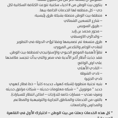
يتكون بيت الوطن من 8 احياء سكنية تنوعت الكثافة السكانية لكل
حي – كل منطقه لها الخدمات الخاصة بيها.
منطقة بيت الوطن متصلة بشبكة طرق رئيسية:
– شارع التسعين الشمالي
– طريق السويس
– محور محمد بن زايد
– والدائري الاوسطي
طرق متسعة تم تصميمها وفقا لرؤى الدولة في التطوير
لتفادى الزحام والتكدس المروري.
نظراً لأهمية الموقع الحيوي والإستراتيجي لمنطقة بيت الوطن،
فقد جذبت أنظار أكبر الأندية فى مصر والتي بدأت تتجسد ملامحها
على ارض الواقع:
– النادي الأهلي
– نادى الشرطة
نادي الجزيرة
بنيه تحتية متطورة (شبكه كهرباء جديده كلياً – خط قطار كهربي
جديد ” مونوريل ” – شبكه معلومات حديثه – شبكات مرافق حديثه
وصرف صحي – مسارات خاصه للدراجات – اماكن انتظار للسيارات).
بالقرب من الخدمات والمناطق التجارية والترفيهية والمطاعم
والمدارس والجامعات.
” كل هذه الخدمات جعلت من بيت الوطن – اختيارك الأول في القاهرة