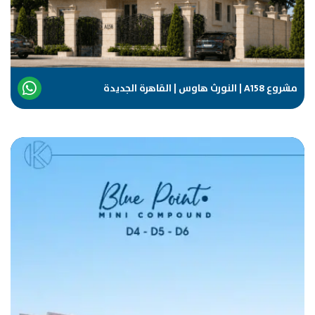
مشروع A158 | النورث هاوس | القاهرة الجديدة